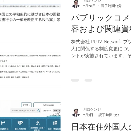
川西ケンジ
が行われる方針であり、今
7月20日
読了時間: 5分
正式なガイドラインが策定
パブリックコメ
特に今回、多くの人が注目
朝日新聞によれば、従来の
容および関連資
ことができるか」という考
帯の平均を上回る年収を有
株式会社 PUTZ Networ
入水準で厚生年金に30年間
人に関係する制度変更につ
金受給額に達することを原
ントが実施されています。
れているという。また、そ
た3件のパブリックコメント
私自身が提出した内容およ
す。 今回この情報を公開す
す。1つ目は、どのような内
のような形で提出したのか
性を確保することです。2つ
る2件のパブリックコメント
川西ケンジ
方が意見を提出する際の参
7月3日
読了時間: 3分
ことです。 現在、私が回答
日本在住外国人
については、2026年7月3日