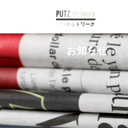
P
U
T
Z
Net
work
プ
ツ
ネ
ッ
ト
ワ
ー
ク
お知らせ