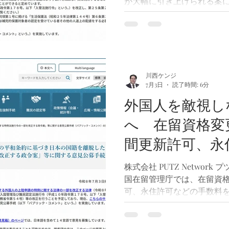
が大幅に引き上げられる案
在、出入国在留管理庁では
はなく、「手数料の減額対
ついても、2026年7月3日
ントを実施しています。 今
トは制度が正式に決まる前
貴重な機会です。 パブリッ
川西ケンジ
7月3日
読了時間: 6分
https://public-comment.e-go
CLASSNAME=PCMMSTDETAI
外国人を敵視し
※ 意見募集期間は2026年7
へ 在留資格変
切後は意見を提出することが
同様に、難しい言葉や法律
間更新許可、永
自身が感じたことを、その
ただくだけで十分です。 今
数料を大幅に引
株式会社 PUTZ Networ
済的な事情などにより手数
国在留管理庁では、在留資
リックコメント
可、永住許可などの手数料
願いします
て、2026年7月3日から8
実施しています。政府は今年
おり、このパブリックコメ