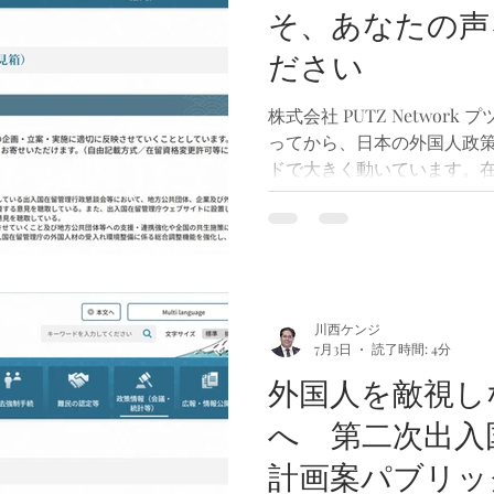
集が行われています。制度
そ、あなたの声
や、自分の意見を行政に届
ひ公式に公開されている資
ださい
考えを提出していただければ
ックコメントの提出画面で
株式会社 PUTZ Network
上必要となっていま
ってから、日本の外国人政
ドで大きく動いています。
や制度が次々と見直され、
可、在留期間更新許可、永
引き上げる案も正式決定に
は、日本で暮らすすべての
ちの声を国へ届けることが
の一つだと考えています。 
川西ケンジ
7月3日
読了時間: 4分
どうかは一人ひとりの自由
れば、行政は「大きな反対
外国人を敵視し
る可能性があります。だか
へ 第二次出入
いません。まずは、自分自
大切です。 パブリックコメ
計画案パブリッ
制度ではありません。日本