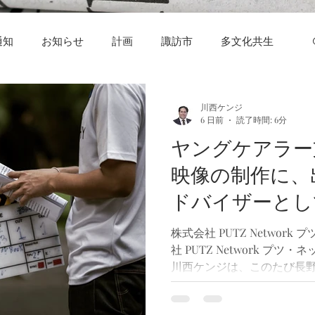
通知
お知らせ
計画
諏訪市
多文化共生
川西ケンジ
6 日前
読了時間: 6分
ヤングケアラー
映像の制作に、
ドバイザーとし
株式会社 PUTZ Networ
社 PUTZ Network プ
川西ケンジは、このたび長
頼をいただき、長野県が教
するヤングケアラー理解促