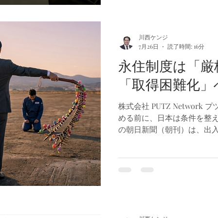
た。外国にルーツを持つ家
子ども」の実情に関する専
携わるとともに、映像では
演しました。 今回の映像は
川西ケンジ
7月26日
読了時間: 16分
様にヤングケアラーへの理
を目的として制作されてい
永住制度は「厳
授業や生徒指導、保護者対
「取得困難化」
り、まとまった研修時間を
ません。そのような現状を
株式会社 PUTZ Networ
会では長野県と協議を重ね、
める前に、日本は条件を整えて
し、ヤングケアラーを紹介
の朝日新聞（朝刊）は、出
たQRコードから、いつでも
イドラインの改定案をまと
になりました。文字や講義
ば、今回の見直しでは、永
当事者の思いや日常、周囲
安定性に関する基準がこれ
なく、日本語能力や日本社
学齢期の子どもの就学状況
て位置付けられる方向で検
永住者や日本人の配偶者に