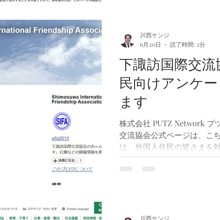
て制度内容を見直してもら
ます。 パブリックコメントはこちら 
comment.e-gov.go.jp/pcm/de
川西ケンジ
6月20日
読了時間: 2分
CLASSNAME=PCMMSTDETAI
※ 意見募集期間は2026年7
下諏訪国際交流
切後は意見を提出することが
民向けアンケー
メントというと、「専門的
を知らなければ意見を書い
ます
も少なくありません。しか
民の率直な意見を行政に届
株式会社 PUTZ Networ
しい言葉や専門用語を使う
交流協会公式ページは、こち
じたこと
は、外国人住民の皆さまを
実施中。 このアンケートは
感じていることや困りごと
味・関心のある活動などを
取り組みや支援活動に活か
ます。 なお、このアンケー
ず、日本国内にお住まいの
川西ケンジ