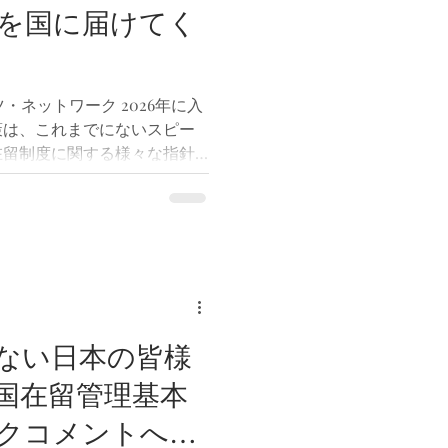
について考える機会がある方
を国に届けてく
けたいと考えている方は、ぜ
料を確認した上で、ご自身の
と思います。 なお、パブリ
は、関連資料の確認が手続き
 プツ・ネットワーク 2026年に入
策は、これまでにないスピー
在留制度に関する様々な指針
現在では、在留資格変更許
住許可などの手数料を大幅に
向けて進められています。私
外国人にとって、今は自分た
、これまでで最も重要な時期
もちろん、意見を提出するか
です。しかし、何も伝えなけ
意見はなかった」と受け止め
ない日本の皆様
らこそ、賛成でも反対でも構
国在留管理基本
身の考えを国へ届けることが
ントは、日本人だけのための
クコメントへの
で生活している外国人も意見