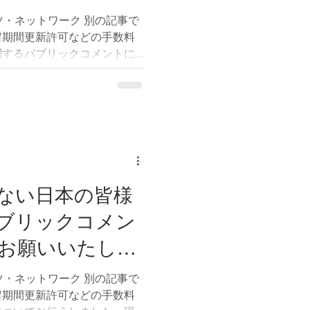
。一方で、日本語が苦手なた
いたします
k プツ・ネットワーク 別の記事で
てしまう方も少なくありませ
留期間更新許可などの手数料
、出入国在留管理庁では、多
関するパブリックコメントに
箱」も用意され
回は、それらとは別に現在実
国在留管理基本計画（案）」
トについてご紹介いたしま
庁では、「第二次出入国在留
、2026年6月30日から7月
トを実施しています。この基
留管理行政の方向性を示すも
人政策や多文化共生に関する
ない日本の皆様
ています。 パブリックコメ
ブリックコメン
comment.e-
お願いいたしま
L&id=315000131&Mode=0
月30日から7月10日までです。
k プツ・ネットワーク 別の記事で
ができません。 パブリック
留期間更新許可などの手数料
的