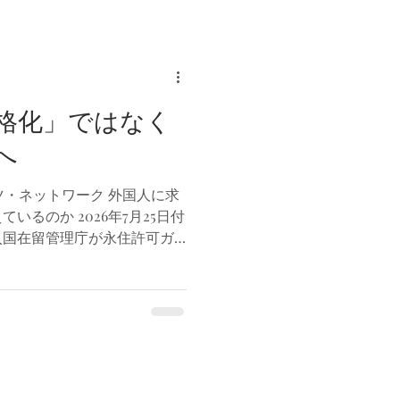
庭において「親の通訳を担う
門アドバイザーとして制作に
外国人家庭の父親役として出
、学校現場で働く教職員の皆
解をより深めていただくこと
ます。学校の先生方は日々、
格化」ではなく
応など多忙な業務を抱えてお
へ
確保することが容易ではあり
踏まえ、長野県社会福祉協議
k プツ・ネットワーク 外国人に求
約10分間の映像教材を制作
いるのか 2026年7月25日付
するリーフレットに掲載され
入国在留管理庁が永住許可ガ
視聴できる形で活用すること
めたと報じた。記事によれ
だけでは十分に伝えきれない
住許可の要件として経済的な
が
まで以上に厳しくなるだけで
会・制度への理解、さらには
なども総合的な評価対象とし
討されているという。また、
対する特例についても見直し