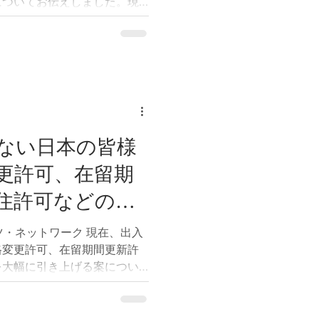
についてお伝えしました。現
、その手数料そのものだけで
象者ガイドライン（案）」に
から8月3日までパブリックコメ
回も、このパブリックコメン
に意見を届けることができる
クコメントはこちら
v.go.jp/pcm/detail?
L&id=315000137&Mode=0
ない日本の皆様
月3日から8月3日までです。締
更許可、在留期
できません。 前回の記事と
の知識は必要ありません。ご
住許可などの手
ままご自身の言葉で書いてい
回のガイドライン案では、経
き上げる案パブ
k プツ・ネットワーク 現在、出入
料の負担が困難な場合、
格変更許可、在留期間更新許
へのご協力をお
を大幅に引き上げる案につい
月3日までパブリックコメントを
10月からの施行を目指して
ントは、多くの外国人にとっ