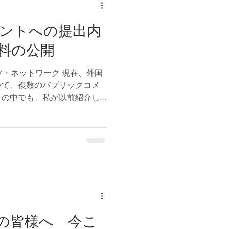
後パブリックコメントを経て
される見込みとされている。
ントへの提出内
したのは経済的要件である。
ように「安定した生活を送る
料の公開
え方だけではなく、日本人世
していることに加え、その収
k プツ・ネットワーク 現在、外国
加入した場合に見込まれる年
いて、複数のパブリックコメ
則として求める方向性が示さ
その中でも、私が以前紹介し
の不足分
について、今回の記事では、
び関連資料を公開いたしま
る目的は、大きく2つありま
容をもとに意見を作成し、ど
を明らかにすることで、透明
目は、現在も回答期間内であ
について、関心を持っている
考例として活用していただく
した2件のパブリックコメント
の皆様へ 今こ
から2026年8月3日まで意見募