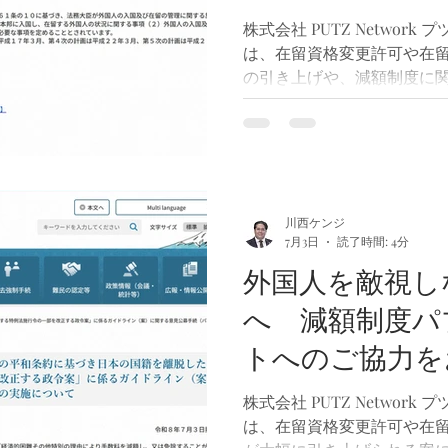
を提出することができます
ご協力をお願い
株式会社 PUTZ Networ
めに意見を出すことを諦め
は、在留資格変更許可や在
ん。そのような方のために
の引き上げや、減額制度に
言語で利用できる「御意見
ついてご紹介しました。今
施されている「第二次出入
に関するパブリックコメン
す。 現在、出入国在留管理
管理基本計画（案）」について
10日までパブリックコメン
川西ケンジ
7月3日
読了時間: 4分
本計画は、今後の出入国在
のであり、その中には外国
外国人を敵視し
基本的な考え方も盛り込まれ
へ 減額制度パ
ントはこちら https://public-
gov.go.jp/pcm/detail?
トへのご協力を
CLASSNAME=PCMMSTDETAI
※ 意見募集期間は2026年6
す
株式会社 PUTZ Networ
締切後は意見を提出すること
は、在留資格変更許可や在
コメントというと、「専門