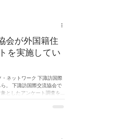
える事実上最後の機会となり
https://public-
tail?
L&id=315000136&Mode=0
月3日から8月3日までです。締
協会が外国籍住
できません。 パブリックコ
トを実施してい
な知識が必要」「法律のこと
てはいけない」と思われる方
し、本来の目的は、国民や住
けることです。そのため、難
k プツ・ネットワーク 下諏訪国際
必要はありません。皆様が感
ら。 下諏訪国際交流協会で
対象としたアンケート調査を
、外国人住民の皆さまが日頃
、必要としている支援、興
把握し、今後の多文化共生の
していくことを目的としてい
トは下諏訪町在住の方に限ら
外国人の方であれば、どなた