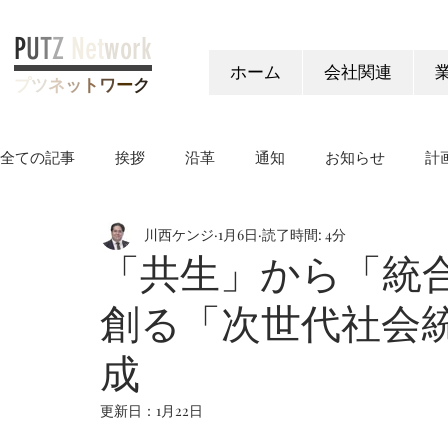
P
U
T
Z
Net
work
ホーム
会社関連
プ
ツ
ネ
ッ
ト
ワ
ー
ク
全ての記事
挨拶
沿革
通知
お知らせ
計
川西ケンジ
1月6日
読了時間: 4分
ヤングケアラー制度
「共生」から「統
創る「次世代社会
成
更新日：
1月22日