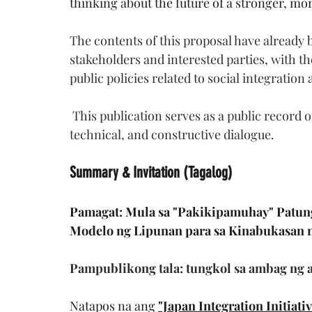
thinking about the future of a stronger, mor
The contents of this proposal have already b
stakeholders and interested parties, with t
public policies related to social integration
 This publication serves as a public record of the proposal and seeks to promote transparent, 
technical, and constructive dialogue.
Summary & Invitation (Tagalog)
Pamagat: Mula sa "Pakikipamuhay" Patung
Modelo ng Lipunan para sa Kinabukasan 
Pampublikong tala: tungkol sa ambag ng 
Natapos na ang 
"Japan Integration Initiativ