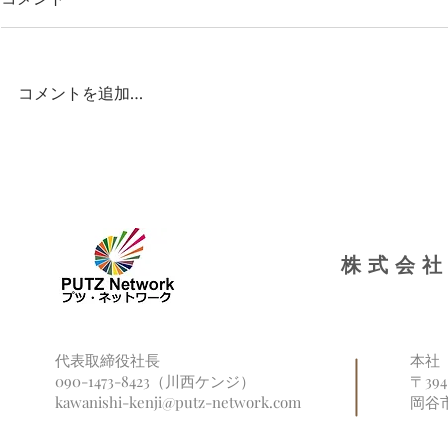
コメントを追加…
国は「多文化共生」と「外国
諏訪市で市
人排除」、どちらを選ぼうと
向け「やさ
しているのか？
を実施しま
株式会社
代表取締役社長
本社
090-1473-8423（川西ケンジ）
〒39
kawanishi-kenji@putz-network.com
岡谷