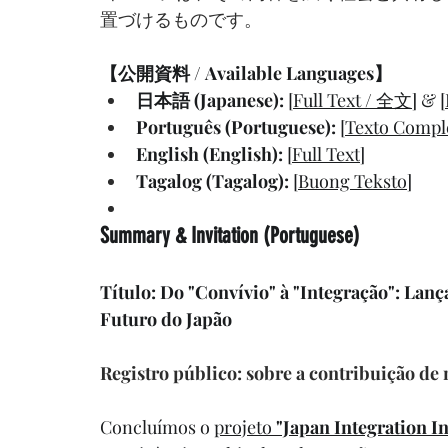
置づけるものです。
【公開資料 / Available Languages】
日本語 (Japanese):
 [
Full Text / 全文
] & [
Português (Portuguese):
 [
Texto Compl
English (English):
 [
Full Text
]
Tagalog (Tagalog):
 [
Buong Teksto
]
Summary & Invitation (Portuguese)
Título: Do "Convívio" à "Integração": La
Futuro do Japão
Registro público: sobre a contribuição de 
Concluímos o 
projeto 
"Japan Integration In