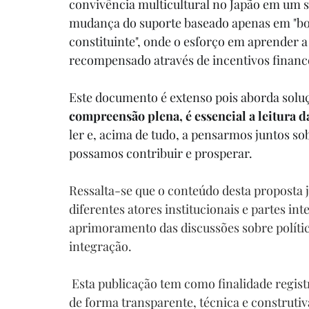
convivência multicultural no Japão em um s
mudança do suporte baseado apenas em "bo
constituinte", onde o esforço em aprender a l
recompensado através de incentivos financ
Este documento é extenso pois aborda solu
compreensão plena, é essencial a leitura 
ler e, acima de tudo, a pensarmos juntos s
possamos contribuir e prosperar.
Ressalta-se que o conteúdo desta proposta
diferentes atores institucionais e partes int
aprimoramento das discussões sobre política
integração.
 Esta publicação tem como finalidade registrar publicamente a proposta e ampliar o debate 
de forma transparente, técnica e construtiv