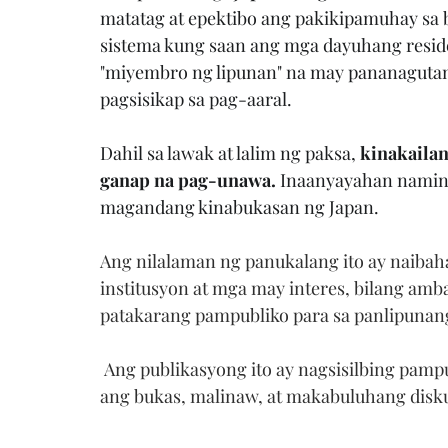
matatag at epektibo ang pakikipamuhay sa 
sistema kung saan ang mga dayuhang residen
"miyembro ng lipunan" na may pananaguta
pagsisikap sa pag-aaral.
Dahil sa lawak at lalim ng paksa, 
kinakaila
ganap na pag-unawa.
 Inaanyayahan namin
magandang kinabukasan ng Japan.
Ang nilalaman ng panukalang ito ay naibaha
institusyon at mga may interes, bilang amba
patakarang pampubliko para sa panlipunang
 Ang publikasyong ito ay nagsisilbing pampublikong tala ng panukala at layuning palawakin 
ang bukas, malinaw, at makabuluhang disk