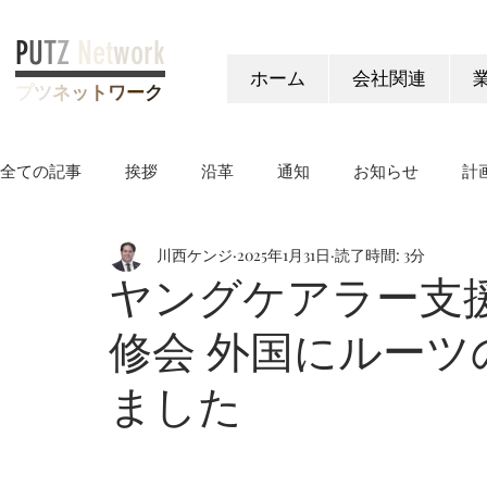
P
U
T
Z
Net
work
ホーム
会社関連
プ
ツ
ネ
ッ
ト
ワ
ー
ク
全ての記事
挨拶
沿革
通知
お知らせ
計
川西ケンジ
2025年1月31日
読了時間: 3分
ヤングケアラー制度
ヤングケアラー支
修会 外国にルー
ました