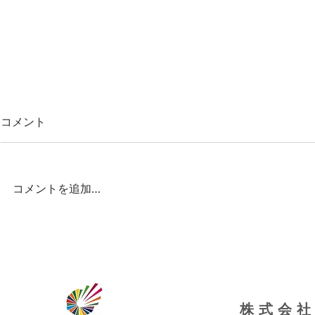
コメント
コメントを追加…
abnステーション（あのね）ヤ
県の外国籍
ングケアラー事業関連で取材
連事業で派
される
会貢献
株式会社