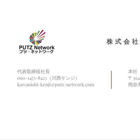
ヤングケアラー支援者向け啓
永住制度は
発映像の制作に、出演者・専
く「取得困
門アドバイザーとして参加し
ました
株式会社
代表取締役社長
本社
090-1473-8423（川西ケンジ）
〒39
kawanishi-kenji@putz-network.com
岡谷