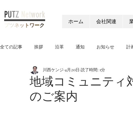
P
U
T
Z
Net
work
ホーム
会社関連
プ
ツ
ネ
ッ
ト
ワ
ー
ク
全ての記事
挨拶
沿革
通知
お知らせ
計
川西ケンジ
4月20日
読了時間: 1分
ヤングケアラー制度
地域コミュニティ対
のご案内