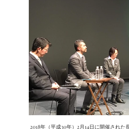
 2018年（平成30年）2月14日に開催された長野県主催の多文化共生カンファレンスながのに