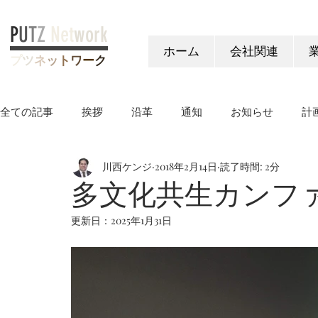
P
U
T
Z
Net
work
ホーム
会社関連
プ
ツ
ネ
ッ
ト
ワ
ー
ク
全ての記事
挨拶
沿革
通知
お知らせ
計
川西ケンジ
2018年2月14日
読了時間: 2分
ヤングケアラー制度
多文化共生カンフ
更新日：
2025年1月31日