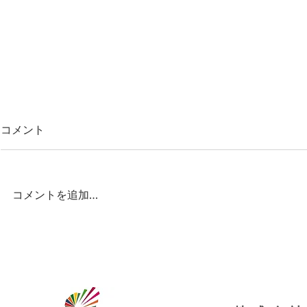
コメント
コメントを追加…
ヤングケアラー支援者向け啓
永住制度は
発映像の制作に、出演者・専
く「取得困
門アドバイザーとして参加し
ました