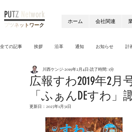
P
U
T
Z
Net
work
ホーム
会社関連
プ
ツ
ネ
ッ
ト
ワ
ー
ク
全ての記事
挨拶
沿革
通知
お知らせ
計
川西ケンジ
2019年2月4日
読了時間: 1分
ヤングケアラー制度
広報すわ2019年2月号
「ふぁんDEすわ」
更新日：
2025年1月31日