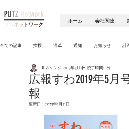
P
U
T
Z
Net
work
ホーム
会社関連
プ
ツ
ネ
ッ
ト
ワ
ー
ク
全ての記事
挨拶
沿革
通知
お知らせ
計
川西ケンジ
2019年5月1日
読了時間: 1分
ヤングケアラー制度
広報すわ2019年5月号
報
更新日：
2025年1月31日