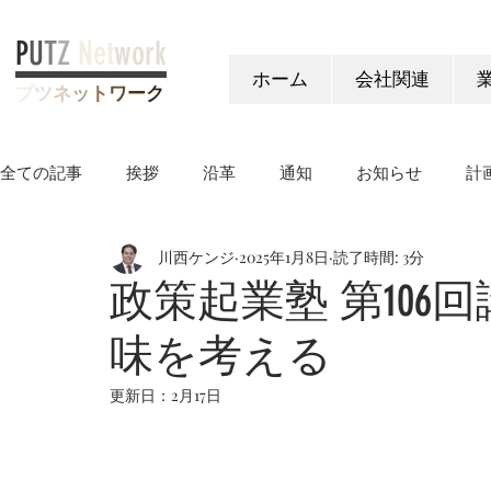
P
U
T
Z
Net
work
ホーム
会社関連
プ
ツ
ネ
ッ
ト
ワ
ー
ク
全ての記事
挨拶
沿革
通知
お知らせ
計
川西ケンジ
2025年1月8日
読了時間: 3分
ヤングケアラー制度
政策起業塾 第106
味を考える
更新日：
2月17日