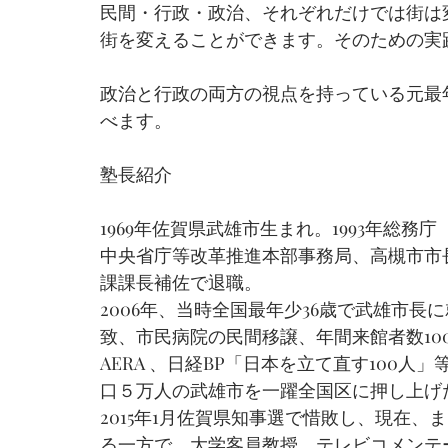
民間・行政・政治、それぞれだけでは街は
街を変えることができます。そのための実
政治と行政の両方の視点を持っている元最
べます。
塾長紹介
1969年佐賀県武雄市生まれ。1993年総
中央省庁等改革推進本部事務局、高槻市市長
課課長補佐で退職。
2006年、当時全国最年少36歳で武雄市
致、市民病院の民間移譲、年間来館者数10
AERA 、日経BP「日本を立て直す100
口５万人の武雄市を一躍全国区に押し上げ
2015年1月佐賀県知事選で惜敗し、現在
る一方で、大学客員教授、テレビコメンテ