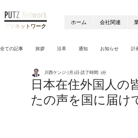
P
U
T
Z
Net
work
ホーム
会社関連
プ
ツ
ネ
ッ
ト
ワ
ー
ク
全ての記事
挨拶
沿革
通知
お知らせ
計
川西ケンジ
7月3日
読了時間: 3分
ヤングケアラー制度
日本在住外国人の
たの声を国に届け