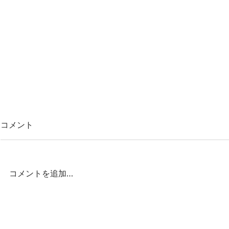
コメント
コメントを追加…
ヤングケアラー支援者向け啓
永住制度は
発映像の制作に、出演者・専
く「取得困
門アドバイザーとして参加し