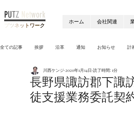
P
U
T
Z
Net
work
ホーム
会社関連
プ
ツ
ネ
ッ
ト
ワ
ー
ク
全ての記事
挨拶
沿革
通知
お知らせ
計
川西ケンジ
2020年1月14日
読了時間: 1分
ヤングケアラー制度
長野県諏訪郡下諏
徒支援業務委託契