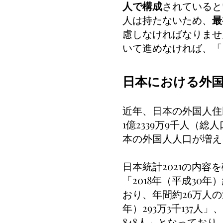
人で構成
されていると
人は持たないため、
最
慮しなければなりませ
いて進めなければ、「
日本における外
近年、日本の外国人住
1億2339万9千人（総
本の外国人人口が増え
日本統計2021の内容
「2018年（平成30年）
おり、年間約26万人
年）293万3千137人」
848人」となってお