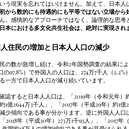
いう現実を忘れてはいけません
。加えて、日本人
初から数的にも待遇的にも平等ではない立場から
ん。
感情的なアプローチではなく、論理的な思考
日本における多文化共生社会は、絶対に実現され
国人住民の増加と日本人人口の減少
民の数が急増し続け、令和2年国勢調査の結果に
人口の97.8%）で外国人の人口は、274万7千人（2.
る一方で日本人人口が減り続いています。
を確認すると日本人人口は、「2019年（令和元年）約1
約1億2644万3千人」、「2017年（平成29年）約1億
の減少傾向である事が分かります。逆に外国人人口は
、「2018年（平成30年）273万1千93人」、「2017年
り、年間約18万人の増加傾向である事が見受けられる