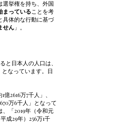
は選挙権を持ち、外国
始まっている
ことを考
と具体的な行動
に基づ
ません
」。
よると日本人の人口は、
2%）となっています。日
億2616万7千人」、
2670万6千人」となって
、「2019年（令和元
（平成29年）256万1千
。