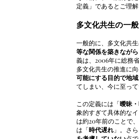
定義」であるとご理解
多文化共生の一般
一般的に、多文化共生
等な関係を築きながら
義は、2006年に総
多文化共生の推進に向
可能にする目的で地域
てしまい、今に至って
この定義には「
曖昧・
象的すぎて具体的なイ
は約20年前のことで
は「
時代遅れ
」。さら
を考慮していない
点で