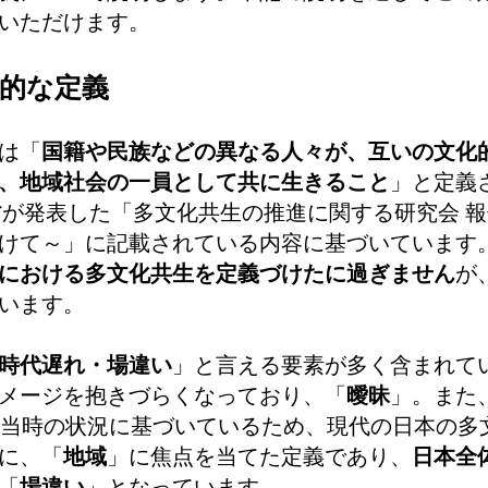
いただけます。
的な定義
は「
国籍や民族などの異なる人々が、互いの文化
、地域社会の一員として共に生きること
」と定義
務省が発表した「多文化共生の推進に関する研究会 報
けて～」に記載されている内容に基づいています
における多文化共生を定義づけたに過ぎません
が
います。
時代遅れ・場違い
」と言える要素が多く含まれて
メージを抱きづらくなっており、「
曖昧
」。また
、当時の状況に基づいているため、現代の日本の多
に、「
地域
」に焦点を当てた定義であり、
日本全
「
場違い
」となっています。