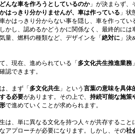
どんな車を作ろうとしているのか
」が決まらず、
かはっきり分かりませんが、車は作っている
」状
車かはっきり分からない事を隠し、車を作ってい
しかし、認めるかどうかに関係なく、最終的には
気量、燃料の種類など、デザインを「
絶対に
」決
て、現在、進められている「
多文化共生推進業務
確認できます。
は、まず「
多文化共生
」という
言葉の意味を具体
する必要
があります。その上で、
持続可能な施策
形
で進めていくことが求められます。
生は、単に異なる文化を持つ人々が共存すること
なアプローチが必要になります。しかし、その
社