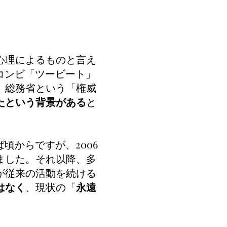
心理によるものと言え
コンビ「ツービート」
。総務省という「権威
たという背景がある
と
頃からですが、2006
ました。それ以降、多
が従来の活動を続ける
はなく
、現状の「
永遠