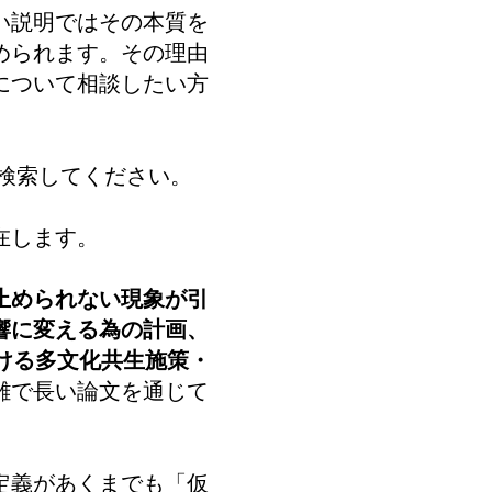
い説明ではその本質を
められます。その理由
について相談したい方
検索してください。
在します。
止められない現象が引
響に変える為の計画、
ける多文化共生施策・
雑で長い論文を通じて
定義があくまでも「仮