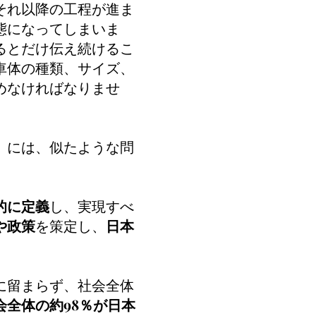
それ以降の工程が進ま
態になってしまいま
るとだけ伝え続けるこ
車体の種類、サイズ、
めなければなりませ
」には、似たような問
的に定義
し、実現すべ
や政策
を策定し、
日本
に留まらず、社会全体
会全体の約98％が日本