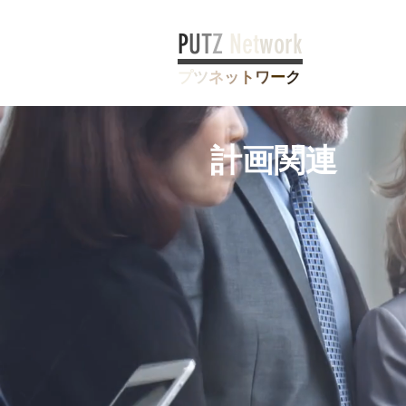
P
U
T
Z
Net
work
プ
ツ
ネ
ッ
ト
ワ
ー
ク
計画関連