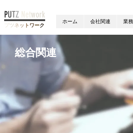
P
U
T
Z
Net
work
ホーム
会社関連
業
プ
ツ
ネ
ッ
ト
ワ
ー
ク
総合関連