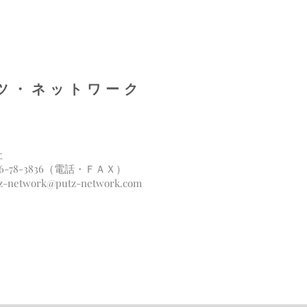
 プツ・ネットワーク
社
66-78-3836（電話・ＦＡＸ）
z-network@putz-network.com