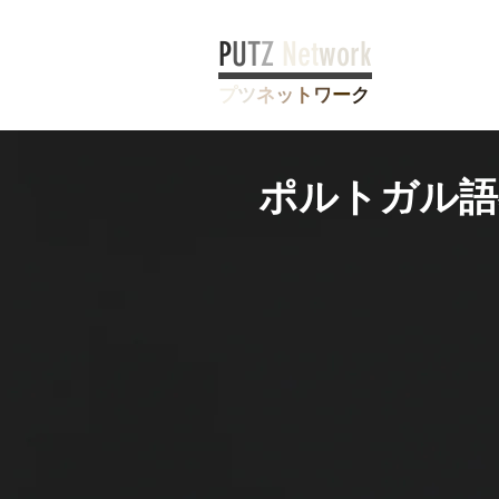
P
U
T
Z
Net
work
プ
ツ
ネ
ッ
ト
ワ
ー
ク
ポルトガル語