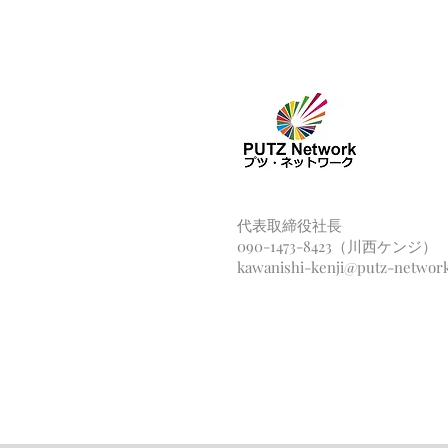
代表取締役社長
090-1473-8423（川西ケンジ）
kawanishi-kenji@putz-networ