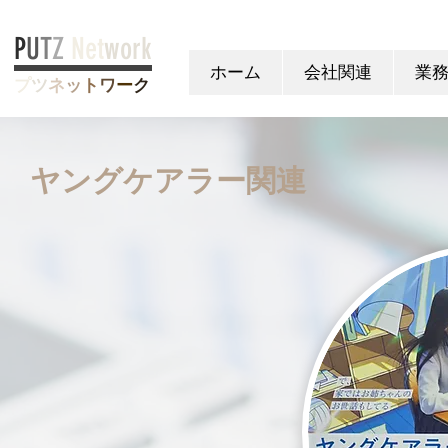
P
U
T
Z
Net
work
ホーム
会社関連
業
プ
ツ
ネ
ッ
ト
ワ
ー
ク
ヤングケアラー関連