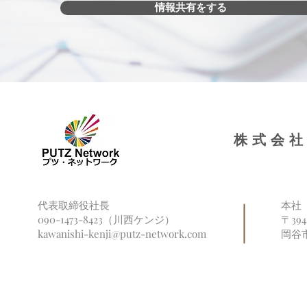
情報共有をする
株式会社
代表取締役社長
本社
090-1473-8423（川西ケンジ）
〒39
kawanishi-kenji@putz-network.com
岡谷