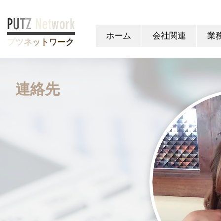
P
U
T
Z
Net
work
ホーム
会社関連
業
プ
ツ
ネ
ッ
ト
ワ
ー
ク
連絡先