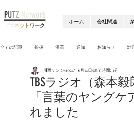
P
U
T
Z
Net
work
ホーム
会社関連
プ
ツ
ネ
ッ
ト
ワ
ー
ク
全ての記事
挨拶
沿革
通知
お知らせ
計
川西ケンジ
2024年6月14日
読了時間: 3分
ヤングケアラー制度
TBSラジオ（森本
「言葉のヤングケ
れました