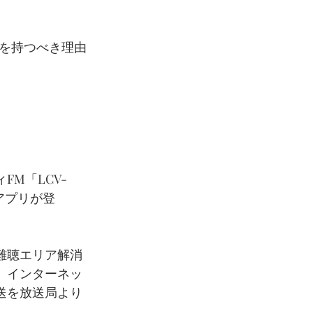
感を持つべき理由
M「LCV-
アプリが登
難聴エリア解消
、インターネッ
送を放送局より