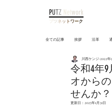
P
U
T
Z
Net
work
プ
ツ
ネ
ッ
ト
ワ
ー
ク
全ての記事
挨拶
沿革
川西ケンジ
2022年
ヤングケアラー制度
令和4年
オからの
せんか？
更新日：
2025年1月31日