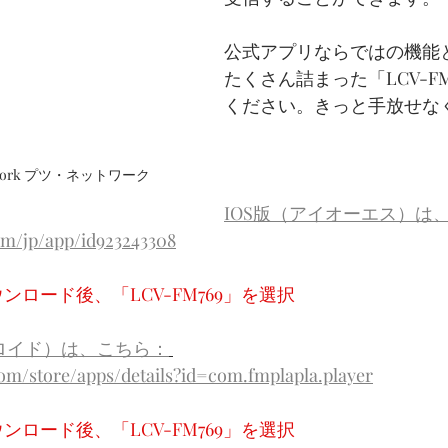
公式アプリならではの機能
たくさん詰まった「LCV-F
ください。きっと手放せな
twork プツ・ネットワーク
IOS版（アイオーエス）は
com/jp/app/id923243308
ンロード後、「LCV-FM769」を選択
ンドロイド）は、こちら：
com/store/apps/details?id=com.fmplapla.player
ンロード後、「LCV-FM769」を選択