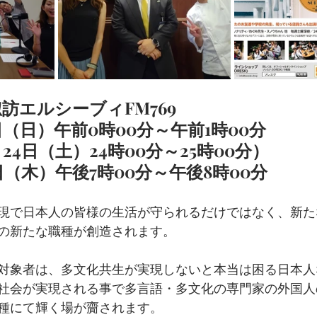
訪エルシーブィFM769
日（日）午前0時00分～午前1時00分
24日（土）24時00分～25時00分）
日（木）午後7時00分～午後8時00分
現で日本人の皆様の生活が守られるだけではなく、新た
の新たな職種が創造されます。
対象者は、多文化共生が実現しないと本当は困る日本人
社会が実現される事で多言語・多文化の専門家の外国人
種にて輝く場が齎されます。