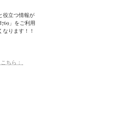
と役立つ情報が
M769」をご利用
くなります！！
、こちら：