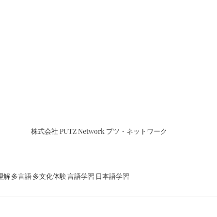
株式会社 PUTZ Network プツ・ネットワーク
理解
多言語
多文化体験
言語学習
日本語学習