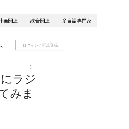
計画関連
総合関連
多言語専門家
ログイン / 新規登録
）にラジ
てみま