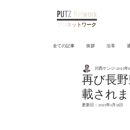
P
U
T
Z
Net
work
プ
ツ
ネ
ッ
ト
ワ
ー
ク
全ての記事
挨拶
沿革
川西ケンジ
2023年
ヤングケアラー制度
再び長野
載されま
更新日：
2025年1月31日