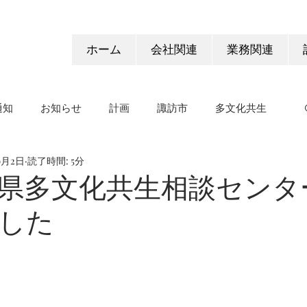
ホーム
会社関連
業務関連
通知
お知らせ
計画
諏訪市
多文化共生
9月2日
読了時間: 5分
県多文化共生相談センタ
した