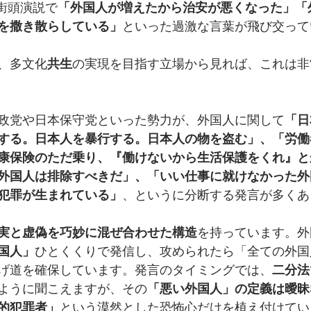
街頭演説で
「外国人が増えたから治安が悪くなった」「
を撒き散らしている」
といった過激な言葉が飛び交って
、多文化
共生
の実現を目指す立場から見れば、これは非
政党や日本保守党といった勢力が、外国人に関して
「日
する。日本人を暴行する。日本人の物を盗む」、「労働
康保険のただ乗り、『働けないから生活保護をくれ』と
外国人は排除すべきだ」、「いい仕事に就けなかった外
犯罪が生まれている」
、というに分断する発言が多くあ
実と虚偽を巧妙に混ぜ合わせた構造
を持っています。外
国人」
ひとくくりで発信し、攻められたら「全ての外国
げ道を確保しています。発言のタイミングでは、
二分法
ように聞こえますが、その
「悪い外国人」の定義は曖昧
的犯罪者」
という漠然とした恐怖心だけを植え付けてい