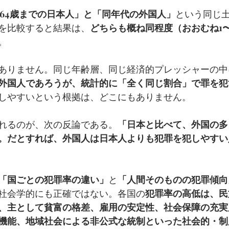
ら64歳までの日本人」と「同年代の外国人」
という同じ
を比較すると結果は、
どちらも概ね同程度（おおむね1〜
。
ありません。同じ年齢層、同じ経済的プレッシャーの中
外国人であろうが、統計的に「全く同じ割合」で罪を犯
しやすいという根拠は、どこにもありません。
れるのが、次の反論である。
「日本と比べて、外国の多
。だとすれば、外国人は日本人よりも犯罪を犯しやすい
「国ごとの犯罪率の違い」
と
「人間そのものの犯罪傾向
社会学的にも正確ではない。各国の
犯罪率の高低は、民
、主として貧富の格差、雇用の安定性、社会保障の充実
機能、地域社会による非公式な統制といった社会的・制