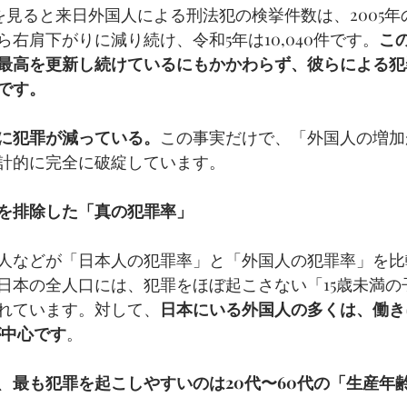
を見ると来日外国人による刑法犯の検挙件数は、2005年の3
右肩下がりに減り続け、令和5年は10,040件です。
こ
最高を更新し続けているにもかかわらず、彼らによる犯罪
です。
に犯罪が減っている。
この事実だけで、「外国人の増加
計的に完全に破綻しています。
を排除した「真の犯罪率」
人などが「日本人の犯罪率」と「外国人の犯罪率」を比
日本の全人口には、犯罪をほぼ起こさない「15歳未満の
れています。対して、
日本にいる外国人の多くは、働き
が中心です
。
、
最も犯罪を起こしやすいのは20代〜60代の「生産年