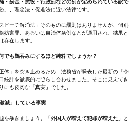
捕・罰金・懲役・行政罰などの罰が定められている訳で
務」、理念法・促進法に近い法律です。
スピーチ解消法」そのものに罰則はありませんが、個別
務妨害罪、あるいは自治体条例などが適用され、結果と
は存在します。
何でも鵜吞みにするほど純粋でしょうか？
正体」を突き止めるため、法務省が発表した最新の
「令
口統計を徹底的に照らし合わせました。そこに見えてき
りにも皮肉な
「真実」
でした。
%も激減」している事実
嘘を暴きましょう。
「外国人が増えて犯罪が増えた」
と