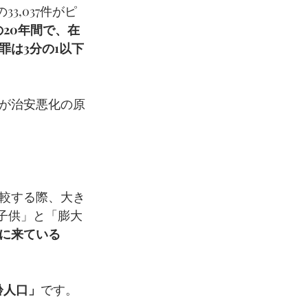
3,037件がピ
の20年間で、在
は3分の1以下
が治安悪化の原
較する際、大き
子供」と「膨大
に来ている
齢人口」
です。