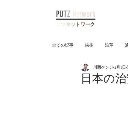
P
U
T
Z
Net
work
プ
ツ
ネ
ッ
ト
ワ
ー
ク
全ての記事
挨拶
沿革
川西ケンジ
2月3日
ヤングケアラー制度
日本の治