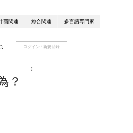
計画関連
総合関連
多言語専門家
ログイン / 新規登録
為？