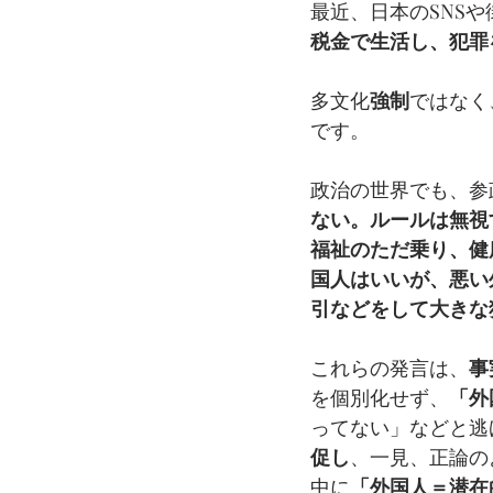
最近、日本のSNSや
税金で生活し、犯罪
多文化
強制
ではなく
です。
政治の世界でも、参
ない。ルールは無視
福祉のただ乗り、健
国人はいいが、悪い
引などをして大きな
これらの発言は、
事
を個別化せず、
「外
ってない」などと逃
促し
、一見、正論の
中に
「外国人＝潜在