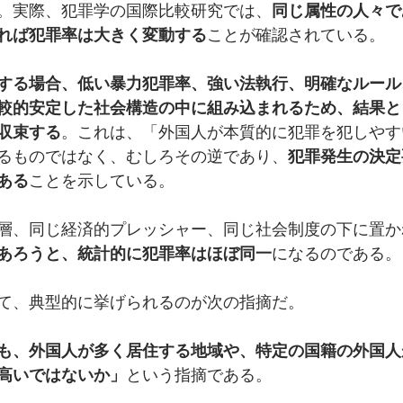
。実際、犯罪学の国際比較研究では、
同じ属性の人々で
れば犯罪率は大きく変動する
ことが確認されている。
する場合、低い暴力犯罪率、強い法執行、明確なルール
較的安定した社会構造の中に組み込まれるため、結果と
収束する
。これは、「外国人が本質的に犯罪を犯しやす
るものではなく、むしろその逆であり、
犯罪発生の決定
ある
ことを示している。
層、同じ経済的プレッシャー、同じ社会制度の下に置か
あろうと、統計的に犯罪率はほぼ同一
になるのである。
て、典型的に挙げられるのが次の指摘だ。
も、外国人が多く居住する地域や、特定の国籍の外国人
高いではないか」
という指摘である。