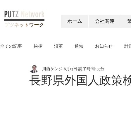
P
U
T
Z
Net
work
ホーム
会社関連
プ
ツ
ネ
ッ
ト
ワ
ー
ク
全ての記事
挨拶
沿革
通知
お知らせ
計
川西ケンジ
6月13日
読了時間: 33分
ヤングケアラー制度
長野県外国人政策